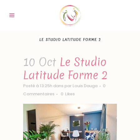
LE STUDIO LATITUDE FORME 2
10 Oct
Le Studio
Latitude Forme 2
Posté à 13:25h
dans
par
Louis Dauga
0
Commentaires
0
Likes