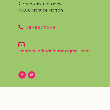
2 Place Arthur Latappy
40000 Mont de Marsan
06 79 37 26 44
contact.latitudeforme@gmail.com
© Latitude Forme 2026 –
Mentions légales
– Site réalisé par
Le
Comptoir Ballan