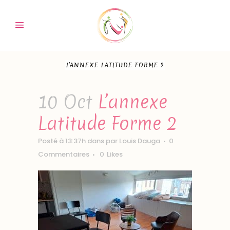
L’ANNEXE LATITUDE FORME 2
10 Oct
L’annexe
Latitude Forme 2
Posté à 13:37h
dans
par
Louis Dauga
0
Commentaires
0
Likes