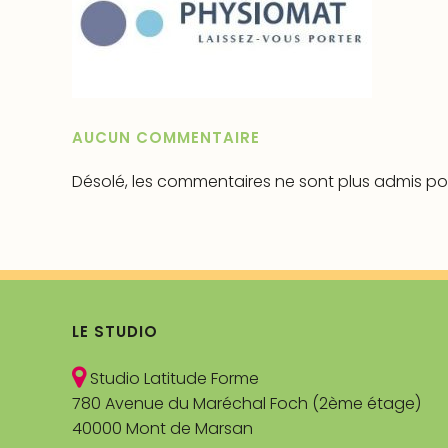
AUCUN COMMENTAIRE
Désolé, les commentaires ne sont plus admis po
LE STUDIO
Studio Latitude Forme
780 Avenue du Maréchal Foch (2ème étage)
40000 Mont de Marsan