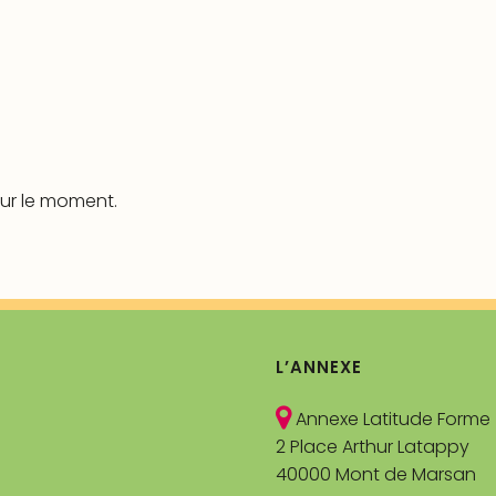
ur le moment.
L’ANNEXE
Annexe Latitude Forme
2 Place Arthur Latappy
40000 Mont de Marsan