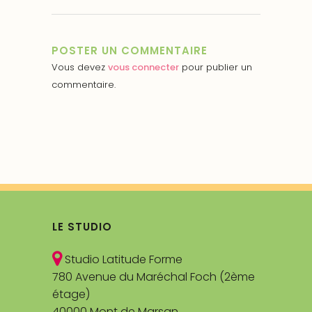
POSTER UN COMMENTAIRE
Vous devez
vous connecter
pour publier un
commentaire.
LE STUDIO
Studio Latitude Forme
780 Avenue du Maréchal Foch (2ème
étage)
40000 Mont de Marsan