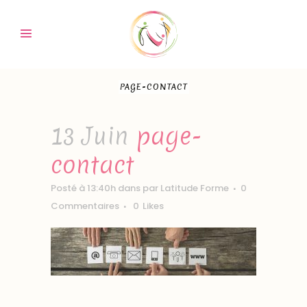
PAGE-CONTACT
13 Juin
page-
contact
Posté à 13:40h
dans
par
Latitude Forme
0
Commentaires
0
Likes